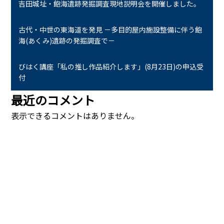
吉田城址・飽海遺跡発掘調査現地説明会を開催しました。
古代・中世の東海道を発見 －多目的屋内施設整備に伴う飽
海(あくみ)遺跡の発掘調査で－
びはく講座「私の推し作品紹介します」(8月23日)の申込受
付
最近のコメント
表示できるコメントはありません。
Copyright 2015 © TOYOHASHI CITY MUSEUM ART AND HISTORY All Rights