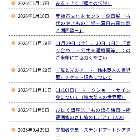
2026年1月17日
みる・きく『郷土の伝説』
2026年1月16日
豊橋市文化財センター企画展「古
代のやきもの工場－深田古窯址群
と湖西窯－」
2025年11月28日
11月29日（土）、30日（日）「乗
り合わせ・公共交通機関等」での
ご来館にご協力ください
2025年11月20日
「風と光のアート 鈴木英人の世界
展」チケット販売について
2025年11月11日
11/16(日) トークショー・サイン
会について（鈴木英人の世界展）
2025年11月5日
びはく講座⑦「もの語る絵画～所
蔵画家のさし絵のしごと」12/20
2025年9月29日
参加者募集 ステンドアートシアタ
ー