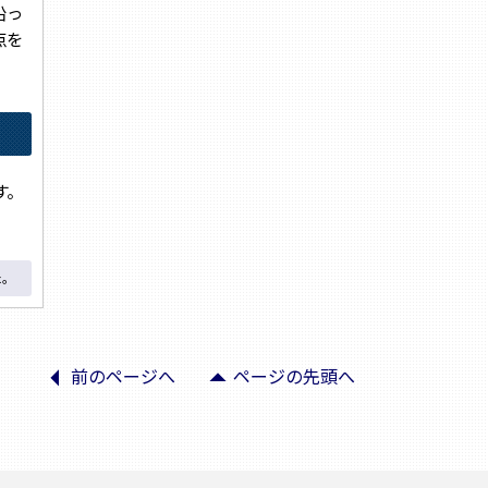
沿っ
点を
す。
た。
arrow_left
arrow_drop_up
前のページへ
ページの先頭へ