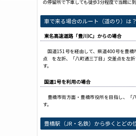
の停留所で下車しても徒歩3分程度で当館に
車で来る場合のルート（道のり）は
東名高速道路「豊川IC」からの場合
国道151号を経由して、県道400号を豊
点 を左折、「八町通三丁目」交差点を左折
す。
国道1号を利用の場合
豊橋市街方面・豊橋市役所を目指し、「八
す。
豊橋駅（JR・名鉄）から歩くとどの