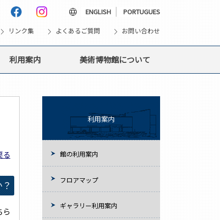
language
ENGLISH
PORTUGUES
vron_right
chevron_right
chevron_right
リンク集
よくあるご質問
お問い合わせ
利用案内
美術博物館について
利用案内
戻る
館の利用案内
フロアマップ
か？
ギャラリー利用案内
ちら