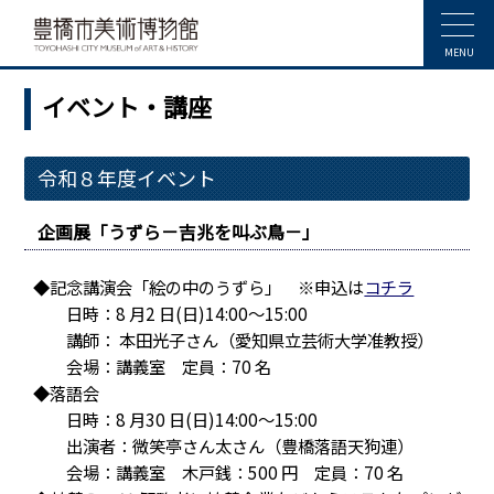
MENU
イベント・講座
令和８年度イベント
企画展「うずら－吉兆を叫ぶ鳥－」
◆記念講演会「絵の中のうずら」 ※申込は
コチラ
日時：8 月2 日(日)14:00～15:00
講師： 本田光子さん（愛知県立芸術大学准教授）
会場：講義室 定員：70 名
◆落語会
日時：8 月30 日(日)14:00～15:00
出演者：微笑亭さん太さん（豊橋落語天狗連）
会場：講義室 木戸銭：500 円 定員：70 名