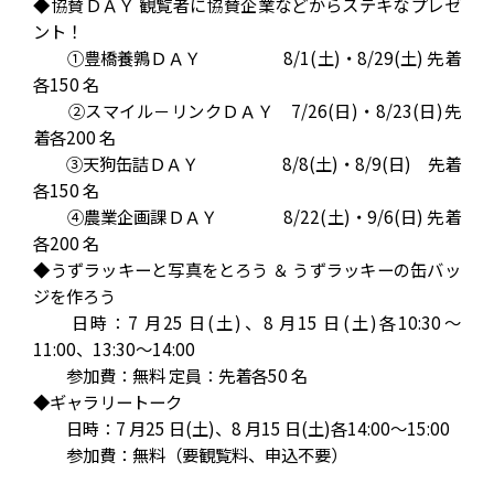
◆協賛ＤＡＹ 観覧者に協賛企業などからステキなプレゼ
ント！
①豊橋養鶉ＤＡＹ 8/1(土)・8/29(土) 先着
各150 名
②スマイル－リンクＤＡＹ 7/26(日)・8/23(日)先
着各200 名
③天狗缶詰ＤＡＹ 8/8(土)・8/9(日) 先着
各150 名
④農業企画課ＤＡＹ 8/22(土)・9/6(日) 先着
各200 名
◆うずラッキーと写真をとろう ＆ うずラッキーの缶バッ
ジを作ろう
日時：7 月25 日(土)、8 月15 日(土)各10:30～
11:00、13:30～14:00
参加費：無料 定員：先着各50 名
◆ギャラリートーク
日時：7 月25 日(土)、8 月15 日(土)各14:00～15:00
参加費：無料（要観覧料、申込不要）