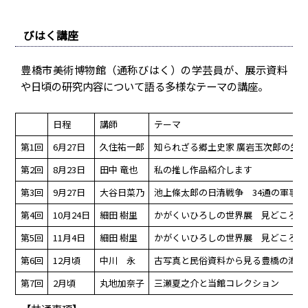
びはく講座
豊橋市美術博物館（通称びはく）の学芸員が、展示資料
や日頃の研究内容について語る多様なテーマの講座。
日程
講師
テーマ
第1回
6月27日
久住祐一郎
知られざる郷土史家 廣岩玉次郎の生涯
第2回
8月23日
田中 竜也
私の推し作品紹介します
第3回
9月27日
大谷日菜乃
池上條太郎の日清戦争 34通の軍事郵
第4回
10月24日
細田 樹里
かがくいひろしの世界展 見どころ紹
第5回
11月4日
細田 樹里
かがくいひろしの世界展 見どころ紹
第6回
12月頃
中川 永
古写真と民俗資料から見る豊橋の海苔
第7回
2月頃
丸地加奈子
三瀬夏之介と当館コレクション