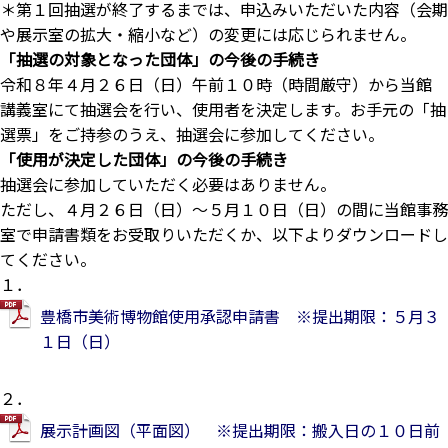
＊第１回抽選が終了するまでは、申込みいただいた内容（会期
や展示室の拡大・縮小など）の変更には応じられません。
「抽選の対象となった団体」の今後の手続き
令和８年４月２６日（日）午前１０時（時間厳守）から当館
講義室にて抽選会を行い、使用者を決定します。お手元の「抽
選票」をご持参のうえ、抽選会に参加してください。
「使用が決定した団体」の今後の手続き
抽選会に参加していただく必要はありません。
ただし、４月２６日（日）～５月１０日（日）の間に当館事務
室で申請書類をお受取りいただくか、以下よりダウンロードし
てください。
１．
豊橋市美術博物館使用承認申請書 ※提出期限：５月３
１日（日）
２．
展示計画図（平面図） ※提出期限：搬入日の１０日前