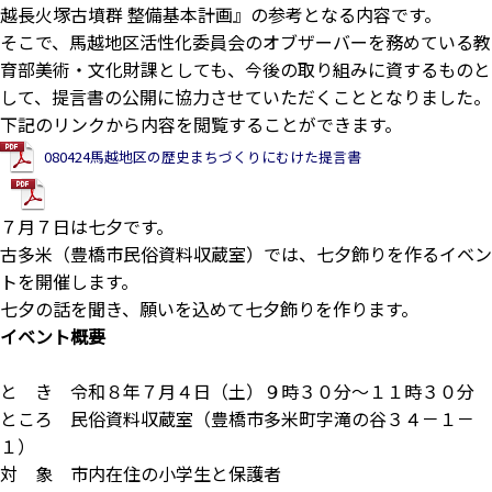
越長火塚古墳群 整備基本計画』の参考となる内容です。
そこで、馬越地区活性化委員会のオブザーバーを務めている教
育部美術・文化財課としても、今後の取り組みに資するものと
して、提言書の公開に協力させていただくこととなりました。
下記のリンクから内容を閲覧することができます。
080424馬越地区の歴史まちづくりにむけた提言書
ダウンロード
７月７日は七夕です。
古多米（豊橋市民俗資料収蔵室）では、七夕飾りを作るイベン
トを開催します。
七
夕の話を聞き、願いを込めて七夕飾りを
作ります。
イベント概要
と き 令和８年７月４日（土）９時３０分～１１時３０分
ところ 民俗資料収蔵室（豊橋市多米町字滝の谷３４－１－
１）
対 象 市内在住の小学生と保護者