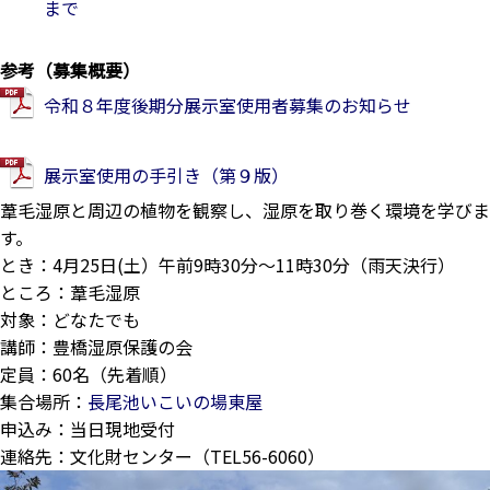
まで
参考（募集概要）
令和８年度後期分展示室使用者募集のお知らせ
展示室使用の手引き（第９版）
葦毛湿原と周辺の植物を観察し、湿原を取り巻く環境を学びま
す。
とき：4月25日(土）午前9時30分～11時30分（雨天決行）
ところ：葦毛湿原
対象：どなたでも
講師：豊橋湿原保護の会
定員：60名（先着順）
集合場所：
長尾池いこいの場東屋
申込み：当日現地受付
連絡先：文化財センター（TEL56-6060）