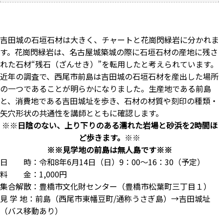
吉田城の石垣石材は大きく、チャートと花崗閃緑岩に分かれま
す。花崗閃緑岩は、名古屋城築城の際に石垣石材の産地に残さ
れた石材“残石（ざんせき）”を転用したと考えられています。
近年の調査で、西尾市前島は吉田城の石垣石材を産出した場所
の一つであることが明らかになりました。生産地である前島
と、消費地である吉田城址を歩き、石材の材質や刻印の種類・
矢穴形状の共通性を講師とともに確認します。
※※
日陰のない、上り下りのある濡れた岩場と砂浜を2時間ほ
ど歩きます。
※※
※※見学地の前島は無人島です※※
日 時：令和8年6月14日（日）9：00～16：30（予定）
料 金：1,000円
集合解散：豊橋市文化財センター（豊橋市松葉町三丁目１）
見 学 地：前島（西尾市東幡豆町/通称うさぎ島）→吉田城址
（バス移動あり）