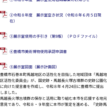
②令和８年度 展示室空き状況（令和８年６月５日現
在）
③展示室使用の手引き（第9版）（ＰＤＦファイル）
④豊橋市美術博物使用承認申請書
⑤展示室図面（展示計画図）
豊橋市石巻本町馬越地区の活性化を目指した地域団体「馬越地
区活性化委員会」が、国史跡・馬越長火塚古墳群の史跡公園化
に向けた提言書を作成し、令和８年４月24日に豊橋市に提出
しました。
馬越長火塚古墳群の保存と活用に取り組む本市を応援する地元
意見であり、令和８・９年度に本市が策定を進める、『史跡馬