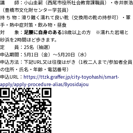
講 師：小山圭嗣（西尾市役所社会教育課職員）・寺井崇浩
（豊橋市文化財センター学芸員）
持 ち 物：滑り難く濡れて良い靴（交換用の靴の持参可）・軍
手・熱中症対策・飲み物・昼食
対 象：
足腰に自身のある
18歳以上の方 ※濡れた岩場と
砂浜を2時間ほど歩きます。
定 員：25名（抽選）
申込期間：5月1日（金）～5月20日（水）
申込方法：下記URL又は往復はがき（1枚二人まで/参加者全員
の住所・氏名・年齢・電話番号）
申込URL：
https://ttzk.graffer.jp/city-toyohashi/smart-
apply/apply-procedure-alias/8yosidajou