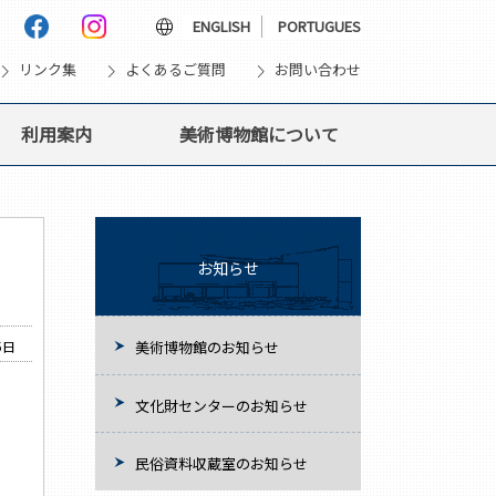
language
ENGLISH
PORTUGUES
vron_right
chevron_right
chevron_right
リンク集
よくあるご質問
お問い合わせ
利用案内
美術博物館について
お知らせ
5日
美術博物館のお知らせ
文化財センターのお知らせ
民俗資料収蔵室のお知らせ