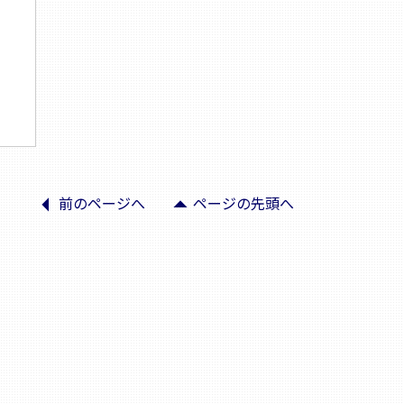
arrow_left
arrow_drop_up
前のページへ
ページの先頭へ