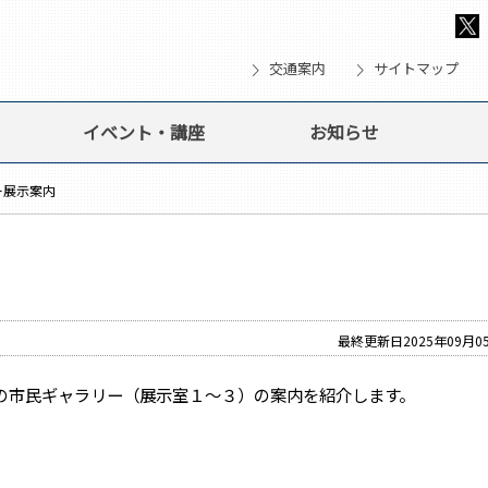
chevron_right
chevron_right
che
交通案内
サイトマップ
イベント・講座
お知らせ
ー展示案内
内
最終更新日2025年09月0
の市民ギャラリー（展示室１～３）の案内を紹介します。