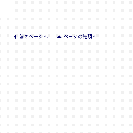
arrow_left
arrow_drop_up
前のページへ
ページの先頭へ