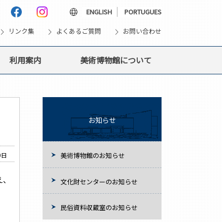
language
ENGLISH
PORTUGUES
vron_right
chevron_right
chevron_right
リンク集
よくあるご質問
お問い合わせ
利用案内
美術博物館について
お知らせ
0日
美術博物館のお知らせ
え、
文化財センターのお知らせ
民俗資料収蔵室のお知らせ