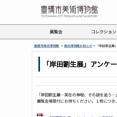
展覧会
コレクション
豊橋市美術博物館
>
美術博物館お知らせ
> 「岸田劉生展
「岸田劉生展」アンケ
「岸田劉生展―実在の神秘、その謎を追う―
展覧会場受付にお持ちください。１枚につき