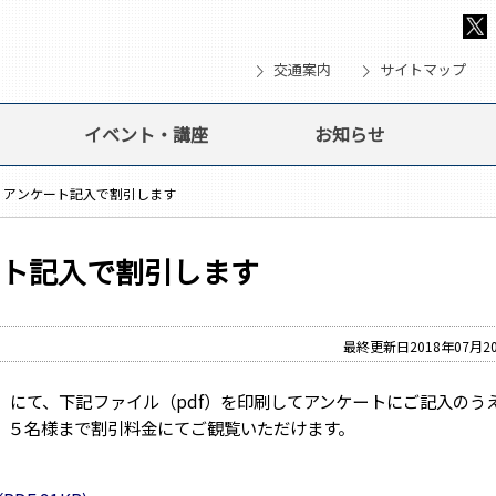
chevron_right
chevron_right
che
交通案内
サイトマップ
イベント・講座
お知らせ
」アンケート記入で割引します
ート記入で割引します
最終更新日2018年07月2
」にて、下記ファイル（pdf）を印刷してアンケートにご記入のう
、５名様まで割引料金にてご観覧いただけます。