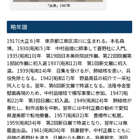
「出漁」1967年
略年譜
1917(大正 6 )年 東京都江東区深川に生まれる。本名森
博。 1930(昭和 5 )年 中村岳陵に師事して蒼野社に入門。
1935(昭和10)年 第19回日本美術院試作展、第22回院展第
1部試作展に初入選 1937(昭和12)年 第1回新文展に初入
選。 1939(昭和14)年 召集を受けるが、肺結核を患い、兵
役免除となる。 1942(昭和17)年 野島青茲の紹介で一采社
同人となる。翌年、第6回新文展で特選となる。法隆寺金堂
壁画再現のため、中村岳陵班で模写事業に参加。 1947(昭
和22)年 第3回日展に初入選。 1949(昭和24)年 肺結核が
悪化し、制作活動を中断。翌年には中村正義の勧めで愛知
県渥美郡で転地療養。 1957(昭和32)年 豊橋市に転居。
1959(昭和34)年 第2回新日展で特選となり、翌年には無
鑑査出品。 1961(昭和36)年 我妻碧宇、中村正義とともに
岳陵の蒼野社を退き、日展からも離れる。我妻碧宇、浅田