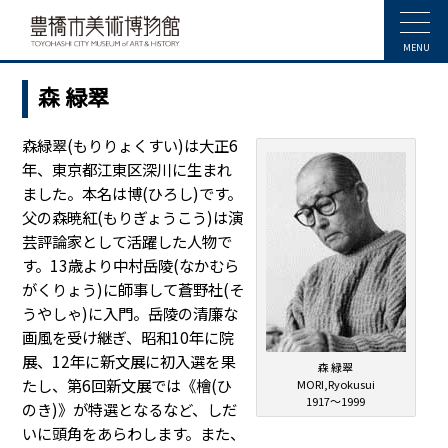
MENU
森 緑翠
森緑翠(もりりょくすい)は大正6
年、東京都江東区深川に生まれ
ました。本名は博(ひろし)です。
父の森暁紅(もりぎょうこう)は演
芸評論家として活躍した人物で
す。13歳より中村岳陵(なかむら
がくりょう)に師事して蒼野社(そ
うやしゃ)に入門。岳陵の清廉な
画風を受け継ぎ、昭和10年に院
展、12年に新文展に初入選を果
森 緑翠
たし、第6回新文展では《檜(ひ
MORI,Ryokusui
1917～1999
のき)》が特選となるなど、しだ
いに頭角をあらわします。また、