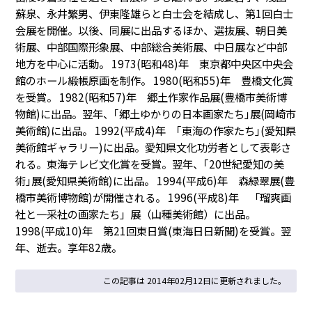
蘇泉、永井繁男、伊東隆雄らと白士会を結成し、第1回白士
会展を開催。以後、同展に出品するほか、選抜展、朝日美
術展、中部国際形象展、中部総合美術展、中日展など中部
地方を中心に活動。 1973(昭和48)年 東京都中央区中央会
館のホール緞帳原画を制作。 1980(昭和55)年 豊橋文化賞
を受賞。 1982(昭和57)年 郷土作家作品展(豊橋市美術博
物館)に出品。翌年、｢郷土ゆかりの日本画家たち｣展(岡崎市
美術館)に出品。 1992(平成4)年 ｢東海の作家たち｣(愛知県
美術館ギャラリー)に出品。愛知県文化功労者として表彰さ
れる。東海テレビ文化賞を受賞。翌年、｢20世紀愛知の美
術｣展(愛知県美術館)に出品。 1994(平成6)年 森緑翠展(豊
橋市美術博物館)が開催される。 1996(平成8)年 「瑠爽画
社と一采社の画家たち」展（山種美術館）に出品。
1998(平成10)年 第21回東日賞(東海日日新聞)を受賞。翌
年、逝去。享年82歳。
この記事は 2014年02月12日に更新されました。