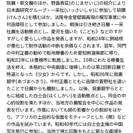
院展・新文展のほか、野島青茲(のじませいじ)の紹介により
日本画研究グループ・一采社(いっさいしゃ)に参加して研鑽
(けんさん)を積むほか、法隆寺金堂壁画再現の模写事業に中
村岳陵班として参加しました。 戦後は引き続き日展・一采
社展を活動拠点とし、愛児を描いた《こども》などのすが
すがしく愛らしい作品を発表しますが、昭和24年に肺結核
が悪化して制作活動の中断を余儀なくされます。翌年、同門
の中村正義の勧めで転地療養のため愛知県渥美郡に移り、
昭和32年には豊橋市に転居しました。10年にわたる療養生
活を終え、本格的に中央画壇に復帰したのは第2回新日展で
特選となった《少女》からです。しかし、昭和36年に我妻
碧宇(あづまへきう)、中村正義とともに岳陵の蒼野社を退い
たことで日展からも離脱しました。 以後、我妻碧宇らとと
もに結成した白士会(はくしかい)を活動拠点とし、同会の中
心的役割を果たすほか、当地方の展覧会を中心に作品の発
表を行います。作風においても師の影響からの脱却をはか
り、アフリカの土俗的な仮面をモティーフとした《顔》など
の作品を試みています。昭和40年代には白士会主催の中国
写生旅行に参加し、当地で得た印象をもとに新たな画境を