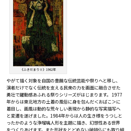
《ふきだまりⅡ》1962年
やがて描く対象を自国の豊饒な伝統芸能や祭りへと移し、
演者だけでなく伝統を支える民衆の力を画面に融合させた
勇壮で躍動感あふれる祭りシリーズがはじまります。 1977
年からは東北地方の土着の風俗に身を包んだ＜おばこ＞に
着目し、画風は動的な荒々しい表現から静的な写実描写へ
と変遷を遂げました。1984年からは人の生き様をうつしと
ったかのような浄瑠璃人形を主題に描き、幻想性ある世界
をつくりあげます。また形状をとどめない破損仏にも取り組