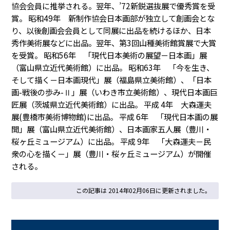
協会会員に推挙される。翌年、’72新鋭選抜展で優秀賞を受
賞。 昭和49年 新制作協会日本画部が独立して創画会とな
り、以後創画会会員として同展に出品を続けるほか、日本
秀作美術展などに出品。翌年、第3回山種美術館賞展で大賞
を受賞。 昭和56年 「現代日本美術の展望－日本画」展
（富山県立近代美術館）に出品。 昭和63年 「今を生き、
そして描く－日本画現代」展（福島県立美術館）、「日本
画-戦後の歩み-Ⅱ」展（いわき市立美術館）、現代日本画巨
匠展（茨城県立近代美術館）に出品。 平成 4年 大森運夫
展(豊橋市美術博物館)に出品。 平成 6年 「現代日本画の展
開」展（富山県立近代美術館）、日本画家五人展（豊川・
桜ヶ丘ミュージアム）に出品。 平成 9年 「大森運夫－民
衆の心を描く－」展（豊川・桜ヶ丘ミュージアム）が開催
される。
この記事は 2014年02月06日に更新されました。