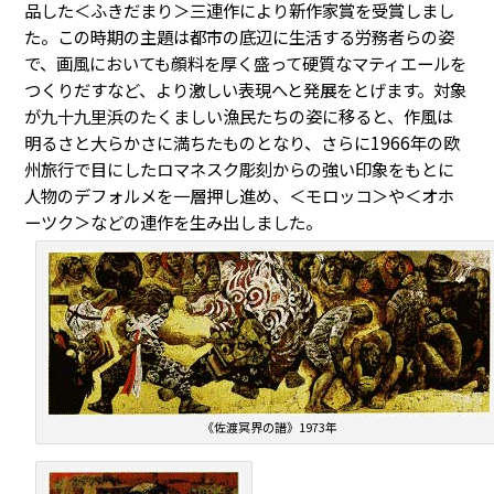
品した＜ふきだまり＞三連作により新作家賞を受賞しまし
た。この時期の主題は都市の底辺に生活する労務者らの姿
で、画風においても顔料を厚く盛って硬質なマティエールを
つくりだすなど、より激しい表現へと発展をとげます。対象
が九十九里浜のたくましい漁民たちの姿に移ると、作風は
明るさと大らかさに満ちたものとなり、さらに1966年の欧
州旅行で目にしたロマネスク彫刻からの強い印象をもとに
人物のデフォルメを一層押し進め、＜モロッコ＞や＜オホ
ーツク＞などの連作を生み出しました。
《佐渡冥界の譜》1973年