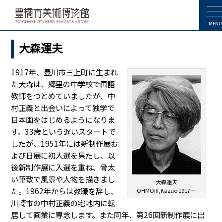
MENU
大森運夫
1917年、豊川市三上町に生まれ
た大森は、郷里の中学校で国語
教師をつとめていましたが、中
村正義と出会いによって独学で
日本画をはじめるようになりま
す。33歳という遅いスタートで
したが、1951年には新制作展お
よび日展に初入選を果たし、以
後新制作展に入選を重ね、骨太
い筆致で風景や人物を描きまし
大森運夫
た。1962年からは教職を辞し、
OHMORI,Kazuo 1917～
川崎市の中村正義の宅地内に転
居して画業に専念します。また同年、第26回新制作展に出