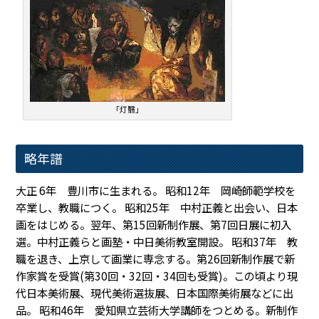
「灯翳」
略年譜
大正 6年 豊川市に生まれる。 昭和12年 岡崎師範学校を
卒業し、教職につく。 昭和25年 中村正義と出会い、日本
画をはじめる。翌年、第15回新制作展、第7回日展に初入
選。中村正義らと画塾・中日美術教室開設。 昭和37年 教
職を退き、上京して画業に専念する。第26回新制作展で新
作家賞を受賞(第30回・32回・34回も受賞)。この頃より現
代日本美術展、現代美術選抜展、日本国際美術展などに出
品。 昭和46年 愛知県立芸術大学講師をつとめる。新制作