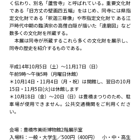
く伝わり、別名「蘆雪寺」と呼ばれている。重要文化財
である「旧方丈の壁画四五幅」をはじめ、同寺には県指
定文化財である「釈迦三尊像」や市指定文化財で ある江
戸時代中期の臨済宗の高僧白隠が描いた「達磨図」など
数多くの文化財を所蔵する。
本展は同寺が所蔵するこれら多くの文化財を展示し、
同寺の歴史を紹介するものである。
平成14年10月5日（土）～11月17日（日）
午前9時～午後5時（月曜日休館）
＊10月14日・11月4日（月・祝）は開館し、翌日の10月
15日・11月5日(火)は休館します
＊10月18日（金）～20日（日）は豊橋まつりのため、駐
車場が使用できません。公共交通機関をご利用くださ
い。
会場：豊橋市美術博物館2階展示室
入場料：一般・大学生／500円（400円） 小・中・高生