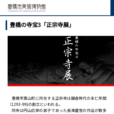
豊橋の寺宝3「正宗寺展」
豊橋市嵩山町に所在する正宗寺は鎌倉時代の永仁年間
（1293-99)の創立といわれる。
同寺は円山応挙の弟子であった長澤蘆雪の作品が数多