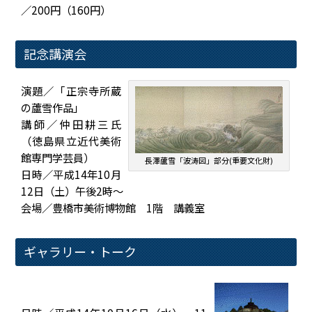
／200円（160円）
記念講演会
演題／「正宗寺所蔵
の蘆雪作品」
講師／仲田耕三氏
（徳島県立近代美術
館専門学芸員）
長澤蘆雪「波涛図」部分(重要文化財)
日時／平成14年10月
12日（土）午後2時～
会場／豊橋市美術博物館 1階 講義室
ギャラリー・トーク