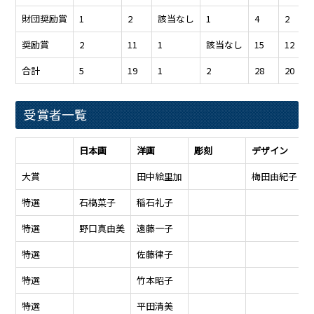
財団奨励賞
1
2
該当なし
1
4
2
奨励賞
2
11
1
該当なし
15
12
合計
5
19
1
2
28
20
受賞者一覧
日本画
洋画
彫刻
デザイン
大賞
田中絵里加
梅田由紀子
特選
石𣘺菜子
稲石礼子
特選
野口真由美
遠藤一子
特選
佐藤律子
特選
竹本昭子
特選
平田清美