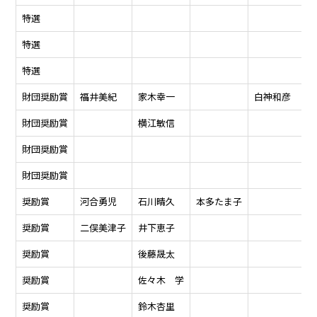
特選
特選
特選
財団奨励賞
福井美紀
家木幸一
白神和彦
財団奨励賞
横江敏信
財団奨励賞
財団奨励賞
奨励賞
河合勇児
石川晴久
本多たま子
奨励賞
二俣美津子
井下恵子
奨励賞
後藤晟太
奨励賞
佐々木 学
奨励賞
鈴木杏里