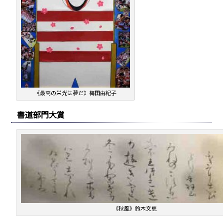
《最高の栄光は夢だ》梅田由紀子
書道部門大賞
《秋風》鈴木文恵