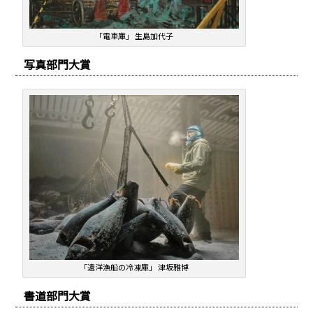
「電車庫」 生島加代子
写真部門大賞
「遠洋漁船の冷凍庫」 津坂雅博
書道部門大賞