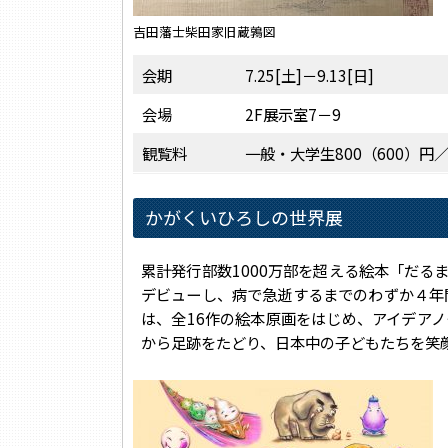
吉田藩士柴田家旧蔵鶉図
会期
7.25[土]－9.13[日]
会場
2F展示室7－9
観覧料
一般・大学生800（600）円／
かがくいひろしの世界展
累計発行部数1000万部を超える絵本「だるま
デビューし、病で急逝するまでのわずか４年
は、全16作の絵本原画をはじめ、アイデア
から足跡をたどり、日本中の子どもたちを笑