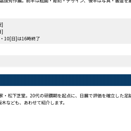
選抜秀作展。前半は絵画・彫刻・デザイン、後半は写真・書道を
祝]
日]
・10[日]は16時終了
家・松下芝堂。20代の研鑽期を起点に、日展で評価を確立した足
版木なども、あわせて紹介します。