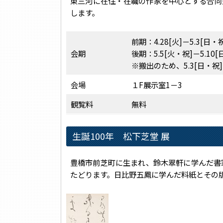
東三河に在住・在職の作家を中心とする合同
します。
前期：4.28[火]－5.3[日・
会期
後期：5.5[火・祝]－5.10[
※搬出のため、5.3[日・祝]
会場
１F展示室1－3
観覧料
無料
生誕100年 松下芝堂 展
豊橋市前芝町に生まれ、鈴木翠軒に学んだ書
たどります。日比野五鳳に学んだ料紙とその