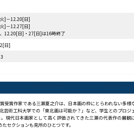
火]－12.20[日]
火]－12.27[日]
12.20[日]・27[日]は16時終了
2[日]
3
大賞受賞作家である三瀬夏之介は、日本画の枠にとらわれない多様
北芸術工科大学での「東北画は可能か？」など、学生とのプロジ
た。現代日本画家として高く評価されてきた三瀬の代表作の展観
めたセクションも見所のひとつです。