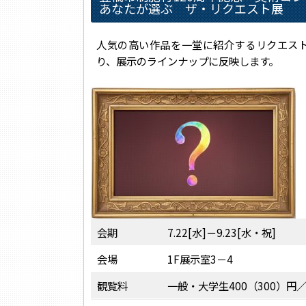
あなたが選ぶ ザ・リクエスト展
人気の高い作品を一堂に紹介するリクエス
り、展示のラインナップに反映します。
会期
7.22[水]－9.23[水・祝]
会場
1F展示室3－4
観覧料
一般・大学生400（300）円／