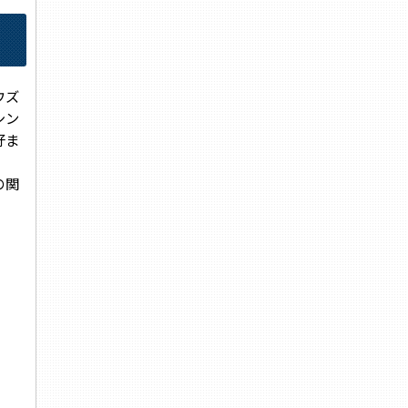
ウズ
シン
好ま
の関