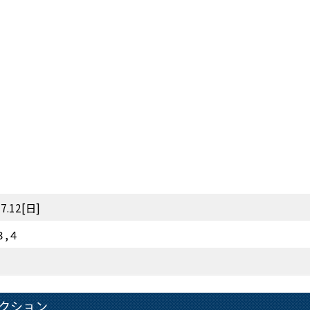
7.12[日]
３,４
レクション