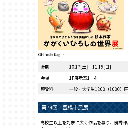
©Hiroshi Kagakui
会期
10.17[土]－11.15[日]
会場
1F展示室1－4
観覧料
一般・大学生1200（1000）
第74回 豊橋市民展
高校生以上を対象に広く作品を募り、優秀作