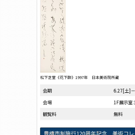
松下芝堂《花下酔》1997年 日本美術院所蔵
会期
6.27[土]－
会場
1F展示室
観覧料
無料
豊橋市制施行120周年記念 美術コ