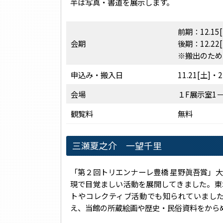
半は写真・書道を展示します。
前期：12.15[
会期
後期：12.22[
※搬出のため、
申込み・搬入日
11.21[土]・2
会場
１F展示室1－
観覧料
無料
三瀬夏之介 一望千里
「第２回トリエンナーレ豊橋 星野眞吾賞」
現で目覚ましい活動を展開してきました。東
トやコレクティブ活動でも知られていまし
え、当館の所蔵絵画や歴史・民俗資料をから