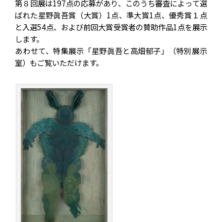
第８回展は197点の応募があり、このうち審査によって選
ばれた星野眞吾賞（大賞）1点、準大賞1点、優秀賞１点
と入選54点、および前回大賞受賞者の賛助作品1点を展示
します。
あわせて、特集展示「星野眞吾と高畑郁子」（特別展示
室）もご覧いただけます。