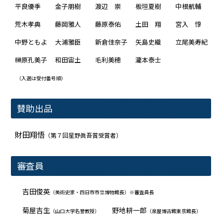
平良優季
金子朋樹
渡辺 崇
板垣夏樹
中根航輔
荒木孝典
藤岡雅人
藤原泰佑
土田 翔
宮入 惇
中野ともよ
大浦雅臣
新倉佳奈子
矢島史織
立尾美寿紀
榊原孔美子
和田宙土
毛利美穂
瀧本泰士
（入選は受付番号順）
賛助出品
財田翔悟
（第７回星野眞吾賞受賞者）
審査員
吉田俊英
（美術史家・四日市市立博物館長）※審査員長
菊屋吉生
野地耕一郎
（山口大学名誉教授）
（泉屋博古館東京館長）