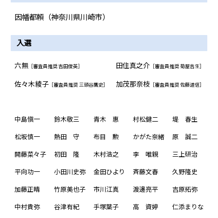
因幡都頼（神奈川県川崎市）
入選
六無
田住真之介
［審査員推奨 吉田俊英］
［審査員推奨 菊屋吉生］
佐々木綾子
加茂那奈枝
［審査員推奨 三頭谷鷹史］
［審査員推奨 佐藤道信］
中島愼一
鈴木敬三
青木 惠
村松健二
堤 春生
松坂慎一
熱田 守
布目 勲
かがた奈緒
原 誠二
開藤菜々子
初田 隆
木村浩之
李 唯親
三上研治
平向功一
小田川史弥
金田ひより
斉藤文春
久野隆史
加藤正晴
竹原美也子
市川江真
渡邊亮平
吉原拓弥
中村貴弥
谷津有紀
手塚葉子
高 資婷
仁添まりな