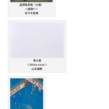
星野眞吾賞（大賞）
＜痕跡!?＞
佐々木菜摘
準大賞
＜White noise＞
山本雄教