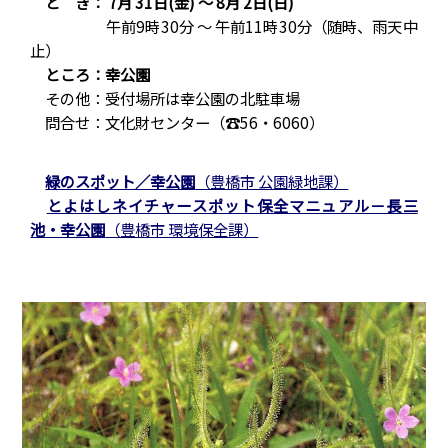
と き： 7月 31日(金) ～ 8月 2日(日)
午前9時30分 ～ 午前11時30分（随時、雨天中
止）
ところ：幸公園
その他：受付場所は幸公園の北駐車場
問合せ：文化財センター（☎56・6060）
緑のスポット／幸公園
（豊橋市 公園緑地課）
とよはしネイチャースポット保全マニュアル－長三
池・幸公園
（豊橋市 環境保全課）