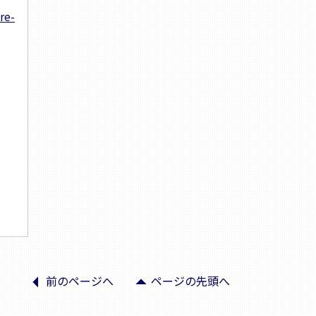
re-
arrow_left
arrow_drop_up
前のページへ
ページの先頭へ