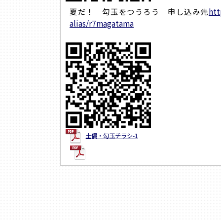
夏だ！ 勾玉をつうろう 申し込み先
htt
alias/r7magatama
土偶・勾玉チラシ-1
ダウンロード