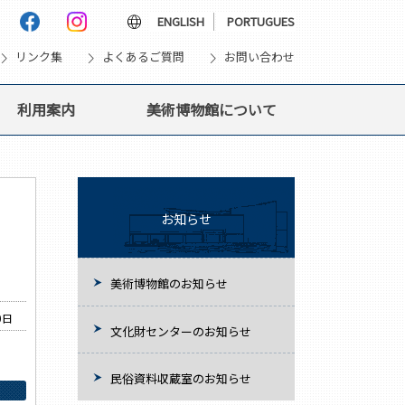
language
ENGLISH
PORTUGUES
vron_right
chevron_right
chevron_right
リンク集
よくあるご質問
お問い合わせ
利用案内
美術博物館について
」
お知らせ
美術博物館のお知らせ
0日
文化財センターのお知らせ
民俗資料収蔵室のお知らせ