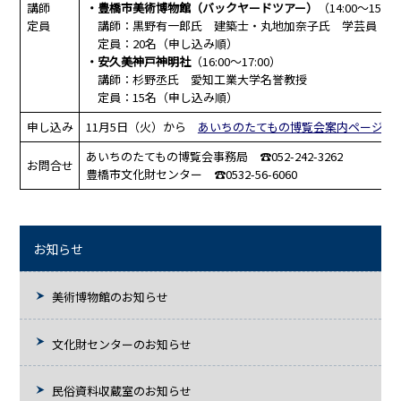
講師
・豊橋市美術博物館（バックヤードツアー）
（14:00～15:3
定員
講師：黒野有一郎氏 建築士・丸地加奈子氏 学芸員
定員：20名（申し込み順）
・安久美神戸神明社
（16:00～17:00）
講師：杉野丞氏 愛知工業大学名誉教授
定員：15名（申し込み順）
申し込み
11月5日（火）から
あいちのたてもの博覧会案内ページ
よ
あいちのたてもの博覧会事務局 ☎052-242-3262
お問合せ
豊橋市文化財センター ☎0532-56-6060
お知らせ
美術博物館のお知らせ
文化財センターのお知らせ
民俗資料収蔵室のお知らせ