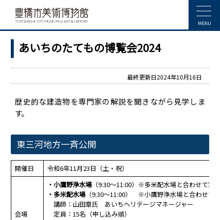
MENU
あいちのたてもの博覧会2024
最終更新日2024年10月16日
歴史的な建造物を専門家の解説を聞きながら見学しま
す。
東三河地方一斉公開
開催日
令和6年11月23日（土・祝）
・小鷹野浄水場
（9:30～11:00）※多米配水場と合わせて案
・多米配水場
（9:30～11:00） ※小鷹野浄水場と合わせて
講師：山田章氏 あいちヘリテージマネージャー
会場
定員：15名（申し込み順）