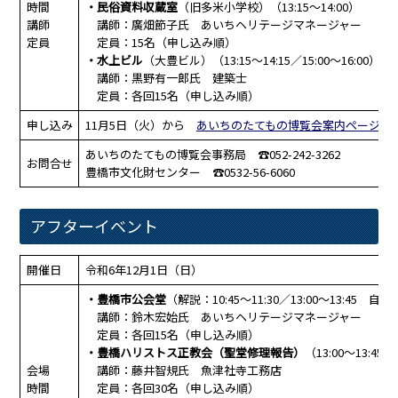
時間
・民俗資料収蔵室
（旧多米小学校）（13:15～14:00）
講師
講師：廣畑節子氏 あいちヘリテージマネージャー
定員
定員：15名（申し込み順）
・水上ビル
（大豊ビル）（13:15～14:15／15:00～16:00）
講師：黒野有一郎氏 建築士
定員：各回15名（申し込み順）
申し込み
11月5日（火）から
あいちのたてもの博覧会案内ページ
よ
あいちのたてもの博覧会事務局 ☎052-242-3262
お問合せ
豊橋市文化財センター ☎0532-56-6060
アフターイベント
開催日
令和6年12月1日（日）
・豊橋市公会堂
（解説：10:45～11:30／13:00～13:45 自
講師：鈴木宏始氏 あいちヘリテージマネージャー
定員：各回15名（申し込み順）
・豊橋ハリストス正教会（聖堂修理報告）
（13:00～13:45／
会場
講師：藤井智規氏 魚津社寺工務店
時間
定員：各回30名（申し込み順）