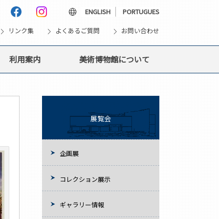
language
ENGLISH
PORTUGUES
vron_right
chevron_right
chevron_right
リンク集
よくあるご質問
お問い合わせ
利用案内
美術博物館について
展覧会
企画展
コレクション展示
ギャラリー情報