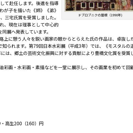
して赴任します。後進を指導
わが子を描いた《姉》《弟》
ドブロブニクの屋根（1990年)
し、三宅氏賞を受賞しました。
れ、現在は理事として中心的
を同展へ発表しています。
路上に憩う人々を鋭い画家の眼からとらえた氏の作品は、卓抜し
で知られます。第79回日本水彩展（平成3年）では、《モスタルの
年には、郷土の芸術文化振興に対する貢献により豊橋文化賞を受賞
油彩画・水彩画・素描などを一堂に展示し、その画業を初めて回
・高生200（160）円