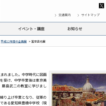
chevron_right
chevron_right
che
交通案内
サイトマップ
イベント・講座
お知らせ
>
平成12年度の企画展
> 冨安昌也展
まれました。中学時代に図画
を受け、中学卒業後は東京美
、藤島武二の教室に学びまし
繰り上げ卒業となり、従軍の
校である愛知県豊橋中学校（現