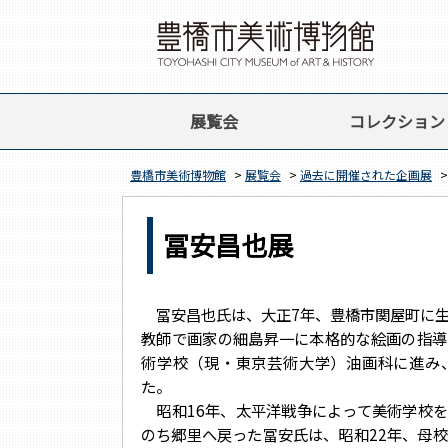
展覧会
コレクション
豊橋市美術博物館
>
展覧会
>
過去に開催された企画展
冨安昌也展
冨安昌也氏は、大正7年、豊橋市関屋町に生
教師で画家の細島昇一に本格的な絵画の指導
術学校（現・東京芸術大学）油画科に進み
た。
昭和16年、太平洋戦争によって美術学校を
のち郷里へ戻った冨安氏は、昭和22年、母