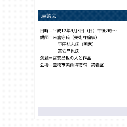
座談会
日時＝平成12年9月3日（日）午後2時～
講師＝米倉守氏（美術評論家）
野田弘志氏（画家）
冨安昌也氏
演題＝冨安昌也の人と作品
会場＝豊橋市美術博物館 講義室