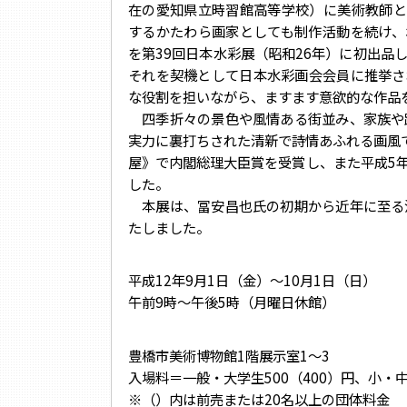
在の愛知県立時習館高等学校）に美術教師と
するかたわら画家としても制作活動を続け、
を第39回日本水彩展（昭和26年）に初出品
それを契機として日本水彩画会会員に推挙さ
な役割を担いながら、ますます意欲的な作品
四季折々の景色や風情ある街並み、家族や
実力に裏打ちされた清新で詩情あふれる画風
屋》で内閣総理大臣賞を受賞し、また平成5
した。
本展は、冨安昌也氏の初期から近年に至る
たしました。
平成12年9月1日（金）～10月1日（日）
午前9時～午後5時（月曜日休館）
豊橋市美術博物館1階展示室1～3
入場料＝一般・大学生500（400）円、小・中
※（）内は前売または20名以上の団体料金